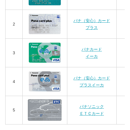
パナ（安心）カード
2
プラス
（
パナカード
3
イーカ
パナ（安心）カード
4
プラスイーカ
（
パナソニック
5
ＥＴＣカード